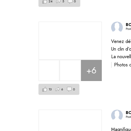
24
5
0
BO
Pos
Venez déc
Un clin d’
La nouvel
Photos 
+6
13
6
0
BO
Pos
Magnifiqu