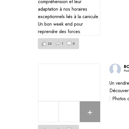
22
1
0
BO
Pos
Un vendre
Découvert
Photos 
+