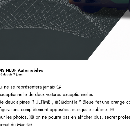
IS NEUF Automobiles
té depuis 7 jours
ui ne se représentera jamais 🤩
 exceptionnelle de deux voitures exceptionnelles
 de deux alpines R ULTIME , ￼￼dont la " Bleue "et une orange co
igurations complètement opposées, mais juste sublime. ￼
ur les photos, ￼ on ne pourra pas en afficher plus, secret profes
circuit du Mans￼.