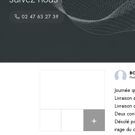
02 47 63 27 39
BO
Pos
Journée q
Livraison
Livraison
Deux conf
+
Désolé po
irage du 