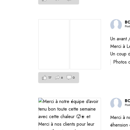
BO
Pos
Un avant 
Merci à 
Un coup d
Photos 
17
6
0
BO
Pos
Merci à n
éhension 