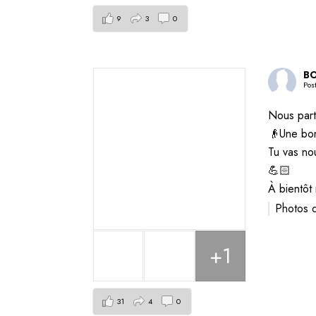
9
3
0
BO
Pos
Nous part
👴Une bon
Tu vas no
💪🏻
À bientô
Photos 
+1
31
4
0