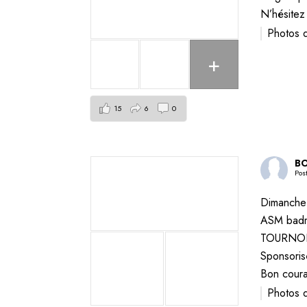
N’hésitez
Photos 
+
15
6
0
BO
Pos
Dimanche 
ASM badm
TOURNOI D
Sponsori
Bon coura
Photos 