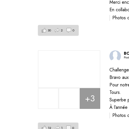
Merci enc
En collab
Photos 
30
2
0
BO
Pos
Challenge
Bravo aux
Pour notre
Tours.
+3
Superbe p
À l’année
Photos 
12
1
0