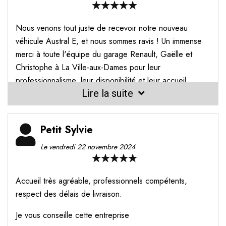
Nous venons tout juste de recevoir notre nouveau
véhicule Austral E, et nous sommes ravis ! Un immense
merci à toute l'équipe du garage Renault, Gaëlle et
Christophe à La Ville-aux-Dames pour leur
professionnalisme, leur disponibilité et leur accueil
Lire la suite
chaleureux.
Tout le processus, de la commande à la livraison, a été
fluide et transparent. Nous avons particulièrement
Petit Sylvie
apprécié les conseils avisés et la réactivité de l’équipe,
Le vendredi 22 novembre 2024
qui a su répondre à toutes nos attentes.
C’est un vrai plaisir de conduire notre nouveau véhicule,
Accueil très agréable, professionnels compétents,
et c’est grâce à vous ! Encore merci pour cette belle
respect des délais de livraison.
expérience client. Nous recommandons ce garage les
yeux fermés !
Je vous conseille cette entreprise